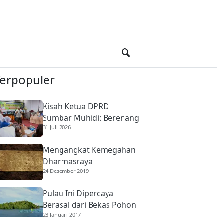
Terpopuler
Kisah Ketua DPRD
Sumbar Muhidi: Berenang
31 Juli 2026
di Sungai Berbuaya Demi
Membantu Ekonomi
Mengangkat Kemegahan
Orang Tua
Dharmasraya
24 Desember 2019
Pulau Ini Dipercaya
Berasal dari Bekas Pohon
28 Januari 2017
Raksasa