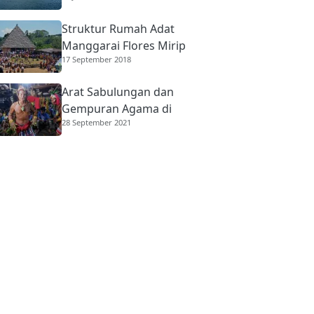
Struktur Rumah Adat
Manggarai Flores Mirip
17 September 2018
Rumah Gadang
Minangkabau
Arat Sabulungan dan
Gempuran Agama di
28 September 2021
Mentawai