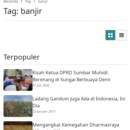
Beranda
Tag
banjir
Tag:
banjir
Terpopuler
Kisah Ketua DPRD Sumbar Muhidi:
Berenang di Sungai Berbuaya Demi
31 Juli 2026
Membantu Ekonomi Orang Tua
Ladang Gandum Juga Ada di Indonesia, Ini
Dia
23 Januari 2017
Mengangkat Kemegahan Dharmasraya