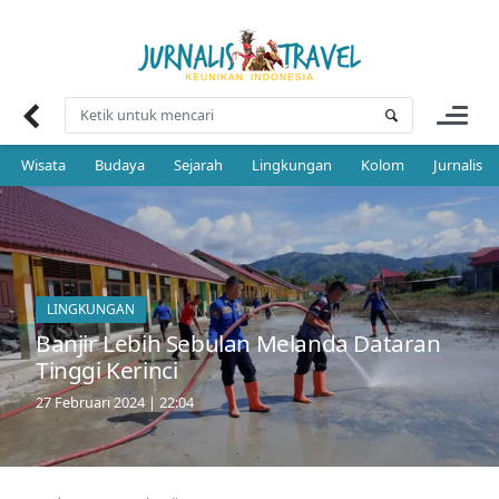
Skip
to
content
Wisata
Budaya
Sejarah
Lingkungan
Kolom
Jurnalis 
LINGKUNGAN
Banjir Lebih Sebulan Melanda Dataran
Tinggi Kerinci
27 Februari 2024 | 22:04