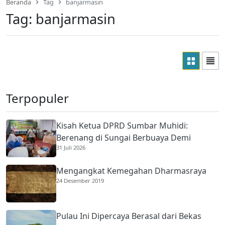
Beranda
Tag
banjarmasin
Tag:
banjarmasin
Terpopuler
Kisah Ketua DPRD Sumbar Muhidi:
Berenang di Sungai Berbuaya Demi
31 Juli 2026
Membantu Ekonomi Orang Tua
Mengangkat Kemegahan Dharmasraya
24 Desember 2019
Pulau Ini Dipercaya Berasal dari Bekas