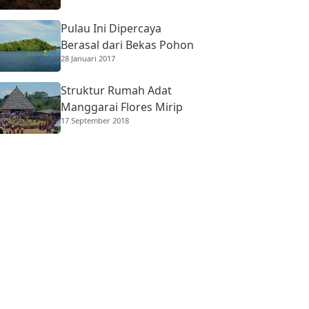
Pulau Ini Dipercaya
Berasal dari Bekas Pohon
28 Januari 2017
Raksasa
Struktur Rumah Adat
Manggarai Flores Mirip
17 September 2018
Rumah Gadang
Minangkabau