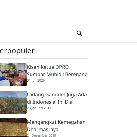
Terpopuler
Kisah Ketua DPRD
Sumbar Muhidi: Berenang
31 Juli 2026
di Sungai Berbuaya Demi
Membantu Ekonomi
Ladang Gandum Juga Ada
Orang Tua
di Indonesia, Ini Dia
23 Januari 2017
Mengangkat Kemegahan
Dharmasraya
24 Desember 2019