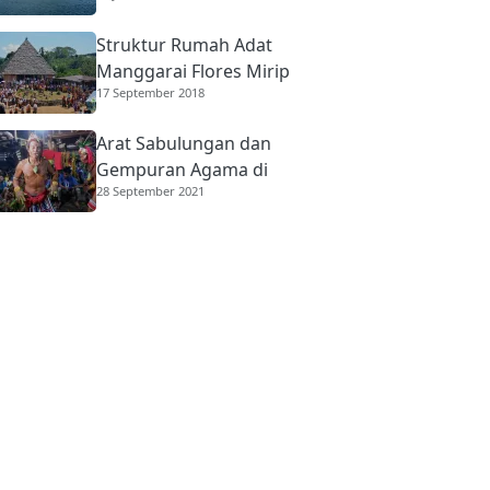
Struktur Rumah Adat
Manggarai Flores Mirip
17 September 2018
Rumah Gadang
Minangkabau
Arat Sabulungan dan
Gempuran Agama di
28 September 2021
Mentawai