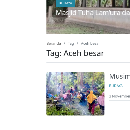
BUDAYA
Masjid Tuha Lam’ura 
Beranda
Tag
Aceh besar
Tag:
Aceh besar
Musim
BUDAYA
3 November 