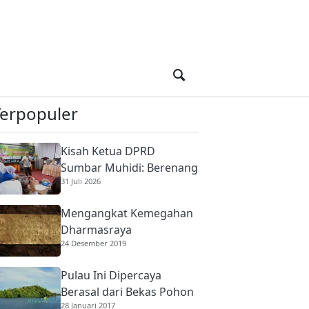
Terpopuler
Kisah Ketua DPRD
Sumbar Muhidi: Berenang
31 Juli 2026
di Sungai Berbuaya Demi
Membantu Ekonomi
Mengangkat Kemegahan
Orang Tua
Dharmasraya
24 Desember 2019
Pulau Ini Dipercaya
Berasal dari Bekas Pohon
28 Januari 2017
Raksasa