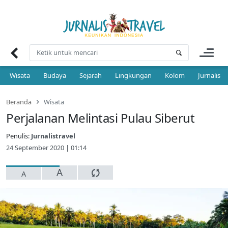
Skip
to
content
Wisata
Budaya
Sejarah
Lingkungan
Kolom
Jurnalis 
Beranda
Wisata
Perjalanan Melintasi Pulau Siberut
Penulis:
Jurnalistravel
24 September 2020 | 01:14
A
A