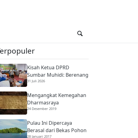
Terpopuler
Kisah Ketua DPRD
Sumbar Muhidi: Berenang
31 Juli 2026
di Sungai Berbuaya Demi
Membantu Ekonomi
Mengangkat Kemegahan
Orang Tua
Dharmasraya
24 Desember 2019
Pulau Ini Dipercaya
Berasal dari Bekas Pohon
28 Januari 2017
Raksasa