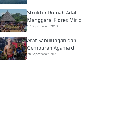
Struktur Rumah Adat
Manggarai Flores Mirip
17 September 2018
Rumah Gadang
Minangkabau
Arat Sabulungan dan
Gempuran Agama di
28 September 2021
Mentawai