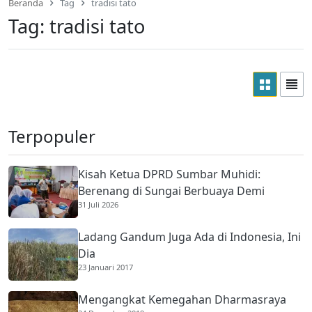
Beranda
Tag
tradisi tato
Tag:
tradisi tato
Terpopuler
Kisah Ketua DPRD Sumbar Muhidi:
Berenang di Sungai Berbuaya Demi
31 Juli 2026
Membantu Ekonomi Orang Tua
Ladang Gandum Juga Ada di Indonesia, Ini
Dia
23 Januari 2017
Mengangkat Kemegahan Dharmasraya