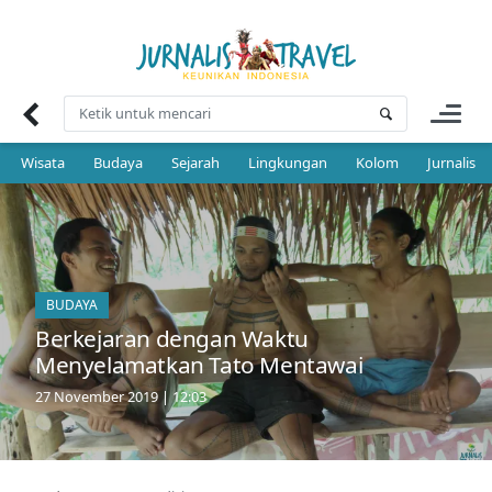
Skip
to
content
Wisata
Budaya
Sejarah
Lingkungan
Kolom
Jurnalis 
BUDAYA
Berkejaran dengan Waktu
Menyelamatkan Tato Mentawai
27 November 2019 | 12:03