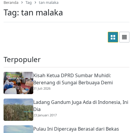
Beranda
Tag
tan malaka
Tag:
tan malaka
Terpopuler
Kisah Ketua DPRD Sumbar Muhidi:
Berenang di Sungai Berbuaya Demi
31 Juli 2026
Membantu Ekonomi Orang Tua
Ladang Gandum Juga Ada di Indonesia, Ini
Dia
23 Januari 2017
Pulau Ini Dipercaya Berasal dari Bekas