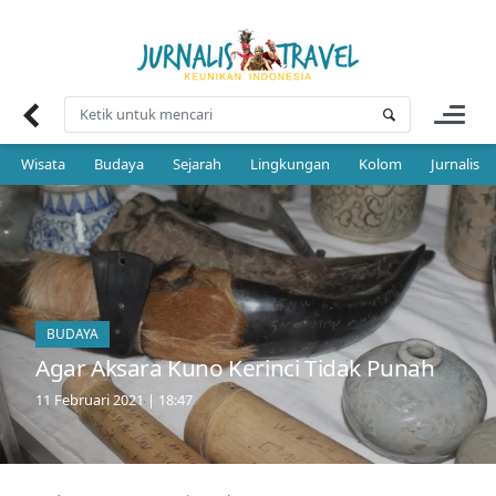
Skip
to
content
Wisata
Budaya
Sejarah
Lingkungan
Kolom
Jurnalis 
BUDAYA
Agar Aksara Kuno Kerinci Tidak Punah
11 Februari 2021 | 18:47