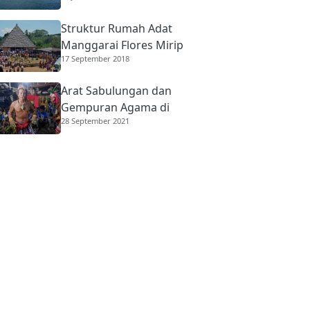
Struktur Rumah Adat
Manggarai Flores Mirip
17 September 2018
Rumah Gadang
Minangkabau
Arat Sabulungan dan
Gempuran Agama di
28 September 2021
Mentawai