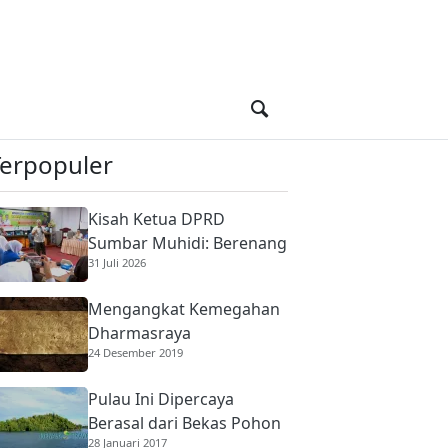
Terpopuler
Kisah Ketua DPRD
Sumbar Muhidi: Berenang
31 Juli 2026
di Sungai Berbuaya Demi
Membantu Ekonomi
Mengangkat Kemegahan
Orang Tua
Dharmasraya
24 Desember 2019
Pulau Ini Dipercaya
Berasal dari Bekas Pohon
28 Januari 2017
Raksasa