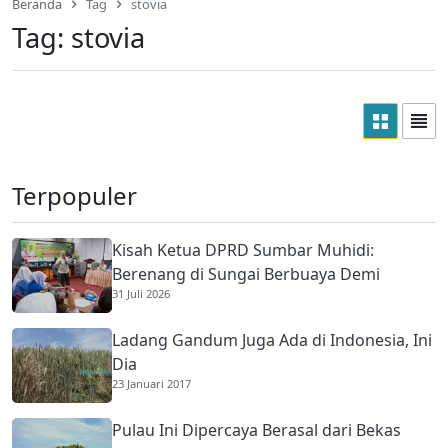
Beranda
Tag
stovia
Tag:
stovia
Terpopuler
Kisah Ketua DPRD Sumbar Muhidi:
Berenang di Sungai Berbuaya Demi
31 Juli 2026
Membantu Ekonomi Orang Tua
Ladang Gandum Juga Ada di Indonesia, Ini
Dia
23 Januari 2017
Pulau Ini Dipercaya Berasal dari Bekas