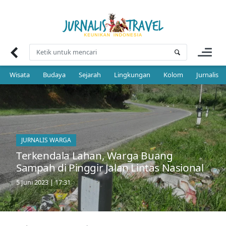
Skip
to
content
Wisata
Budaya
Sejarah
Lingkungan
Kolom
Jurnalis 
JURNALIS WARGA
Terkendala Lahan, Warga Buang
Sampah di Pinggir Jalan Lintas Nasional
5 Juni 2023 | 17:31