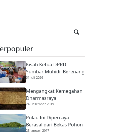
Terpopuler
Kisah Ketua DPRD
Sumbar Muhidi: Berenang
31 Juli 2026
di Sungai Berbuaya Demi
Membantu Ekonomi
Mengangkat Kemegahan
Orang Tua
Dharmasraya
24 Desember 2019
Pulau Ini Dipercaya
Berasal dari Bekas Pohon
28 Januari 2017
Raksasa