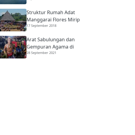
Struktur Rumah Adat
Manggarai Flores Mirip
17 September 2018
Rumah Gadang
Minangkabau
Arat Sabulungan dan
Gempuran Agama di
28 September 2021
Mentawai