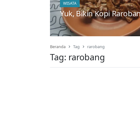
WISATA
Yuk, Bikin Kopi Raroba
Beranda
Tag
rarobang
Tag:
rarobang