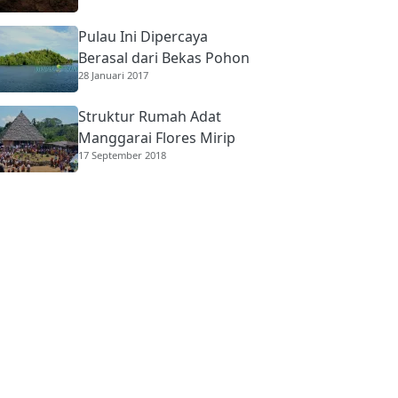
Pulau Ini Dipercaya
Berasal dari Bekas Pohon
28 Januari 2017
Raksasa
Struktur Rumah Adat
Manggarai Flores Mirip
17 September 2018
Rumah Gadang
Minangkabau