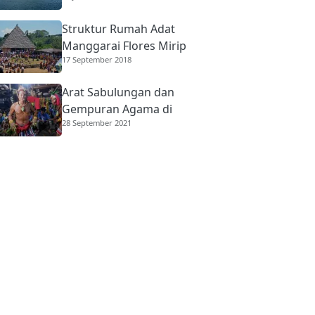
Struktur Rumah Adat
Manggarai Flores Mirip
17 September 2018
Rumah Gadang
Minangkabau
Arat Sabulungan dan
Gempuran Agama di
28 September 2021
Mentawai