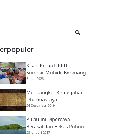
Terpopuler
Kisah Ketua DPRD
Sumbar Muhidi: Berenang
31 Juli 2026
di Sungai Berbuaya Demi
Membantu Ekonomi
Mengangkat Kemegahan
Orang Tua
Dharmasraya
24 Desember 2019
Pulau Ini Dipercaya
Berasal dari Bekas Pohon
28 Januari 2017
Raksasa