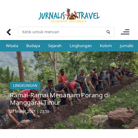
Skip
to
content
Wisata
Budaya
Sejarah
Lingkungan
Kolom
Jurnalis 
LINGKUNGAN
Ramai-Ramai Menanam Porang di
Manggarai Timur
27 Maret 2021 | 23:59