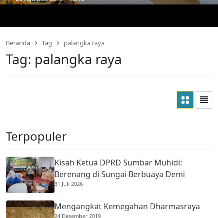
Beranda
Tag
palangka raya
Tag:
palangka raya
Terpopuler
Kisah Ketua DPRD Sumbar Muhidi:
Berenang di Sungai Berbuaya Demi
31 Juli 2026
Membantu Ekonomi Orang Tua
Mengangkat Kemegahan Dharmasraya
24 Desember 2019