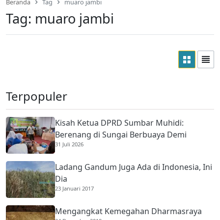
Beranda
Tag
muaro jambi
Tag:
muaro jambi
Terpopuler
Kisah Ketua DPRD Sumbar Muhidi:
Berenang di Sungai Berbuaya Demi
31 Juli 2026
Membantu Ekonomi Orang Tua
Ladang Gandum Juga Ada di Indonesia, Ini
Dia
23 Januari 2017
Mengangkat Kemegahan Dharmasraya