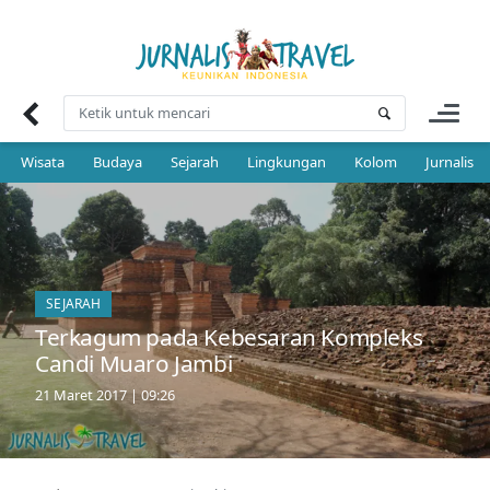
Skip
to
content
Wisata
Budaya
Sejarah
Lingkungan
Kolom
Jurnalis 
SEJARAH
Terkagum pada Kebesaran Kompleks
Candi Muaro Jambi
21 Maret 2017 | 09:26