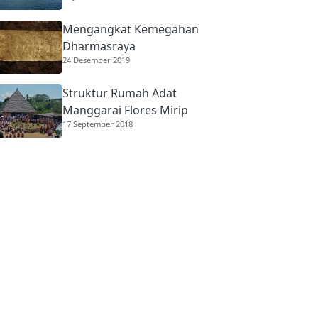
Mengangkat Kemegahan
Dharmasraya
24 Desember 2019
Struktur Rumah Adat
Manggarai Flores Mirip
17 September 2018
Rumah Gadang
Minangkabau