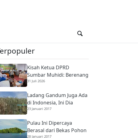
Terpopuler
Kisah Ketua DPRD
Sumbar Muhidi: Berenang
31 Juli 2026
di Sungai Berbuaya Demi
Membantu Ekonomi
Ladang Gandum Juga Ada
Orang Tua
di Indonesia, Ini Dia
23 Januari 2017
Pulau Ini Dipercaya
Berasal dari Bekas Pohon
28 Januari 2017
Raksasa