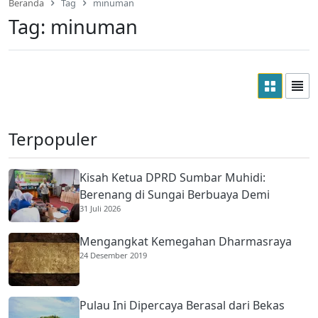
Beranda
Tag
minuman
Tag:
minuman
Terpopuler
Kisah Ketua DPRD Sumbar Muhidi:
Berenang di Sungai Berbuaya Demi
31 Juli 2026
Membantu Ekonomi Orang Tua
Mengangkat Kemegahan Dharmasraya
24 Desember 2019
Pulau Ini Dipercaya Berasal dari Bekas