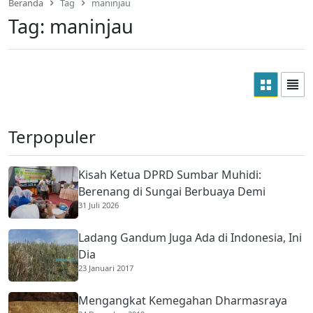
Beranda
Tag
maninjau
Tag:
maninjau
Terpopuler
Kisah Ketua DPRD Sumbar Muhidi:
Berenang di Sungai Berbuaya Demi
31 Juli 2026
Membantu Ekonomi Orang Tua
Ladang Gandum Juga Ada di Indonesia, Ini
Dia
23 Januari 2017
Mengangkat Kemegahan Dharmasraya