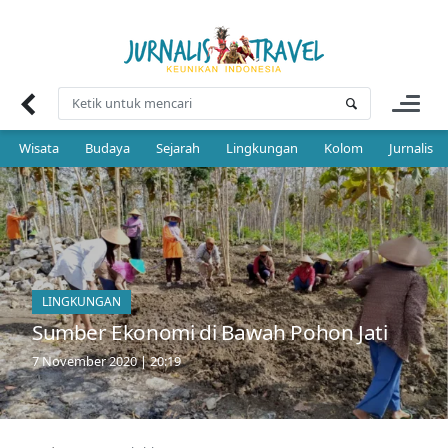
Skip
to
content
Wisata
Budaya
Sejarah
Lingkungan
Kolom
Jurnalis 
LINGKUNGAN
Sumber Ekonomi di Bawah Pohon Jati
7 November 2020 | 20:19