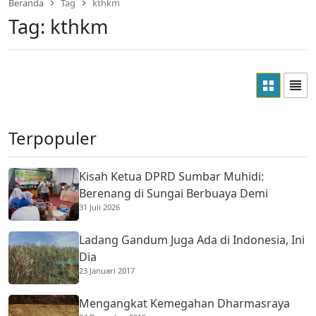
Beranda
Tag
kthkm
Tag:
kthkm
Terpopuler
Kisah Ketua DPRD Sumbar Muhidi:
Berenang di Sungai Berbuaya Demi
31 Juli 2026
Membantu Ekonomi Orang Tua
Ladang Gandum Juga Ada di Indonesia, Ini
Dia
23 Januari 2017
Mengangkat Kemegahan Dharmasraya