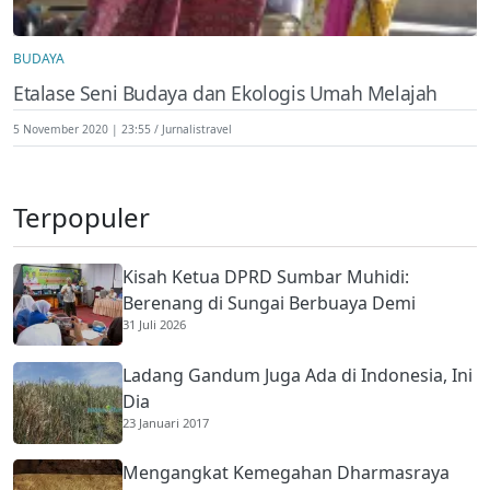
BUDAYA
Etalase Seni Budaya dan Ekologis Umah Melajah
5 November 2020 | 23:55
Jurnalistravel
Terpopuler
Kisah Ketua DPRD Sumbar Muhidi:
Berenang di Sungai Berbuaya Demi
31 Juli 2026
Membantu Ekonomi Orang Tua
Ladang Gandum Juga Ada di Indonesia, Ini
Dia
23 Januari 2017
Mengangkat Kemegahan Dharmasraya