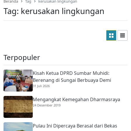
Beranda
Tag
kerusakan lingkungan
Tag:
kerusakan lingkungan
Terpopuler
Kisah Ketua DPRD Sumbar Muhidi:
Berenang di Sungai Berbuaya Demi
31 Juli 2026
Membantu Ekonomi Orang Tua
Mengangkat Kemegahan Dharmasraya
24 Desember 2019
Pulau Ini Dipercaya Berasal dari Bekas