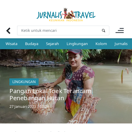
Skip
to
content
Wisata
Budaya
Sejarah
Lingkungan
Kolom
Jurnalis 
LINGKUNGAN
Pangan Lokal Toek Terancam
Penebangan Hutan
27 Januari 2023 | 00:24