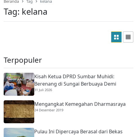
Beranda
Tag
kelana
Tag:
kelana
Terpopuler
Kisah Ketua DPRD Sumbar Muhidi:
Berenang di Sungai Berbuaya Demi
31 Juli 2026
Membantu Ekonomi Orang Tua
Mengangkat Kemegahan Dharmasraya
24 Desember 2019
Pulau Ini Dipercaya Berasal dari Bekas