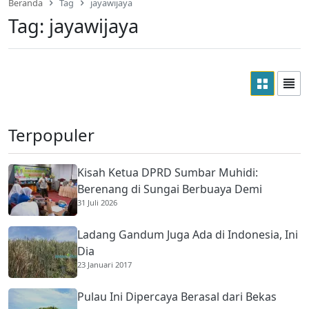
Beranda
Tag
jayawijaya
Tag:
jayawijaya
Terpopuler
Kisah Ketua DPRD Sumbar Muhidi:
Berenang di Sungai Berbuaya Demi
31 Juli 2026
Membantu Ekonomi Orang Tua
Ladang Gandum Juga Ada di Indonesia, Ini
Dia
23 Januari 2017
Pulau Ini Dipercaya Berasal dari Bekas