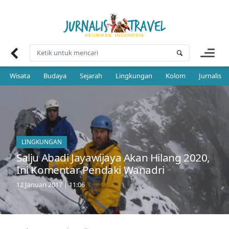
Skip
to
content
Wisata
Budaya
Sejarah
Lingkungan
Kolom
Jurnalis 
LINGKUNGAN
Salju Abadi Jayawijaya Akan Hilang 2020,
Ini Komentar Pendaki Wanadri
12 Januari 2017 | 11:06