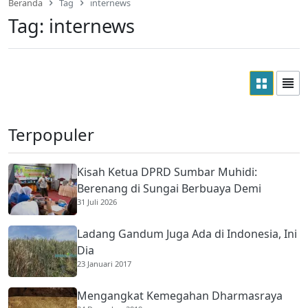
Beranda
Tag
internews
Tag:
internews
Terpopuler
Kisah Ketua DPRD Sumbar Muhidi:
Berenang di Sungai Berbuaya Demi
31 Juli 2026
Membantu Ekonomi Orang Tua
Ladang Gandum Juga Ada di Indonesia, Ini
Dia
23 Januari 2017
Mengangkat Kemegahan Dharmasraya