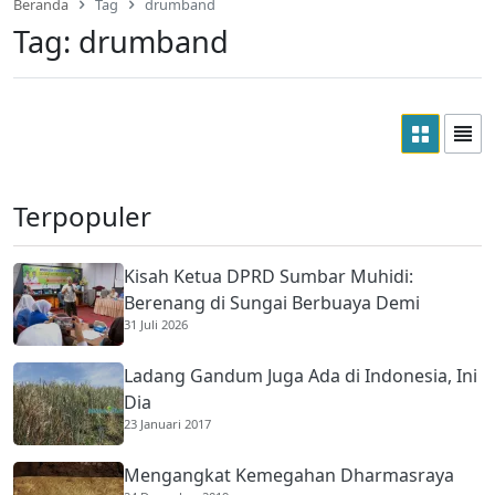
Beranda
Tag
drumband
Tag:
drumband
Terpopuler
Kisah Ketua DPRD Sumbar Muhidi:
Berenang di Sungai Berbuaya Demi
31 Juli 2026
Membantu Ekonomi Orang Tua
Ladang Gandum Juga Ada di Indonesia, Ini
Dia
23 Januari 2017
Mengangkat Kemegahan Dharmasraya