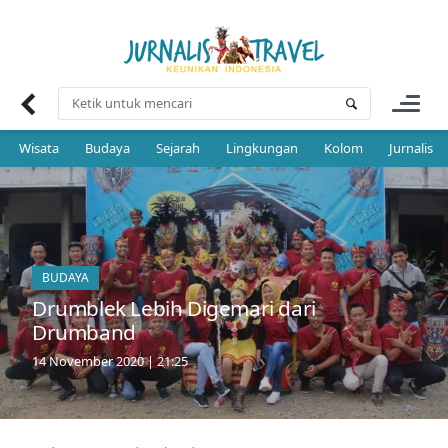
Skip
to
content
Wisata
Budaya
Sejarah
Lingkungan
Kolom
Jurnalis 
BUDAYA
Drumblek Lebih Digemari dari
Drumband
14 November 2020 | 21:25