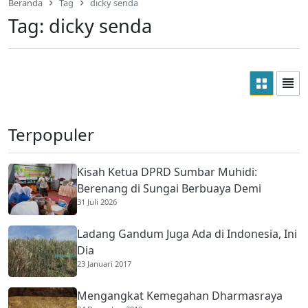
Beranda
Tag
dicky senda
Tag:
dicky senda
Terpopuler
Kisah Ketua DPRD Sumbar Muhidi:
Berenang di Sungai Berbuaya Demi
31 Juli 2026
Membantu Ekonomi Orang Tua
Ladang Gandum Juga Ada di Indonesia, Ini
Dia
23 Januari 2017
Mengangkat Kemegahan Dharmasraya