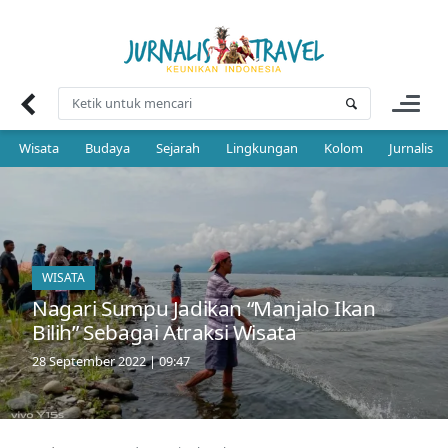
Skip
to
content
Wisata
Budaya
Sejarah
Lingkungan
Kolom
Jurnalis 
WISATA
Nagari Sumpu Jadikan “Manjalo Ikan
Bilih” Sebagai Atraksi Wisata
28 September 2022 | 09:47