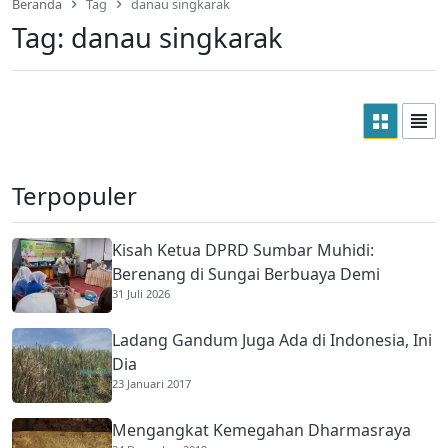
Beranda
Tag
danau singkarak
Tag:
danau singkarak
Terpopuler
Kisah Ketua DPRD Sumbar Muhidi:
Berenang di Sungai Berbuaya Demi
31 Juli 2026
Membantu Ekonomi Orang Tua
Ladang Gandum Juga Ada di Indonesia, Ini
Dia
23 Januari 2017
Mengangkat Kemegahan Dharmasraya