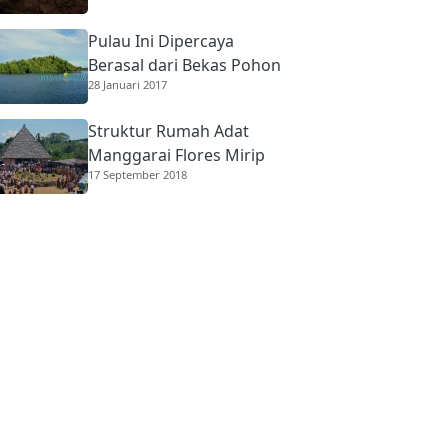
Pulau Ini Dipercaya
Berasal dari Bekas Pohon
28 Januari 2017
Raksasa
Struktur Rumah Adat
Manggarai Flores Mirip
17 September 2018
Rumah Gadang
Minangkabau