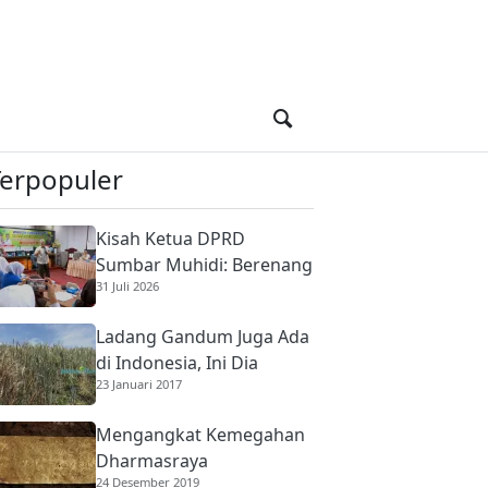
Terpopuler
Kisah Ketua DPRD
Sumbar Muhidi: Berenang
31 Juli 2026
di Sungai Berbuaya Demi
Membantu Ekonomi
Ladang Gandum Juga Ada
Orang Tua
di Indonesia, Ini Dia
23 Januari 2017
Mengangkat Kemegahan
Dharmasraya
24 Desember 2019