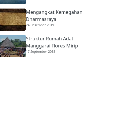
Mengangkat Kemegahan
Dharmasraya
24 Desember 2019
Struktur Rumah Adat
Manggarai Flores Mirip
17 September 2018
Rumah Gadang
Minangkabau