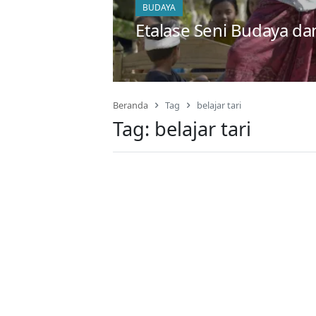
BUDAYA
Etalase Seni Budaya d
Beranda
Tag
belajar tari
Tag:
belajar tari