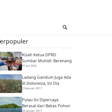
Terpopuler
Kisah Ketua DPRD
Sumbar Muhidi: Berenang
31 Juli 2026
di Sungai Berbuaya Demi
Membantu Ekonomi
Ladang Gandum Juga Ada
Orang Tua
di Indonesia, Ini Dia
23 Januari 2017
Pulau Ini Dipercaya
Berasal dari Bekas Pohon
28 Januari 2017
Raksasa