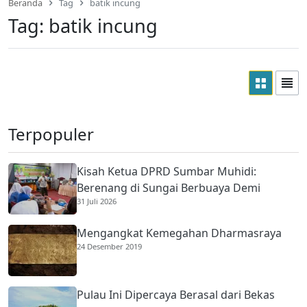
Beranda
Tag
batik incung
Tag:
batik incung
Terpopuler
Kisah Ketua DPRD Sumbar Muhidi:
Berenang di Sungai Berbuaya Demi
31 Juli 2026
Membantu Ekonomi Orang Tua
Mengangkat Kemegahan Dharmasraya
24 Desember 2019
Pulau Ini Dipercaya Berasal dari Bekas