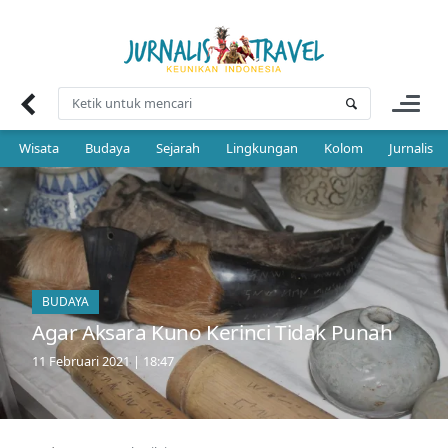
Skip
to
content
Wisata
Budaya
Sejarah
Lingkungan
Kolom
Jurnalis 
BUDAYA
Agar Aksara Kuno Kerinci Tidak Punah
11 Februari 2021 | 18:47