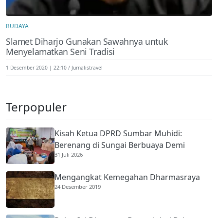
BUDAYA
Slamet Diharjo Gunakan Sawahnya untuk
Menyelamatkan Seni Tradisi
1 Desember 2020 | 22:10
Jurnalistravel
Terpopuler
Kisah Ketua DPRD Sumbar Muhidi:
Berenang di Sungai Berbuaya Demi
31 Juli 2026
Membantu Ekonomi Orang Tua
Mengangkat Kemegahan Dharmasraya
24 Desember 2019