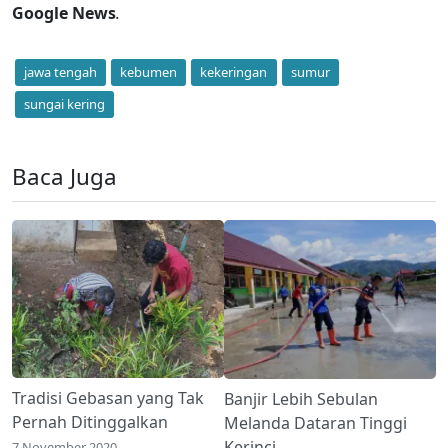
Google News
.
jawa tengah
kebumen
kekeringan
sumur
sungai kering
Baca Juga
Tradisi Gebasan yang Tak
Banjir Lebih Sebulan
Pernah Ditinggalkan
Melanda Dataran Tinggi
Kerinci
7 November 2020