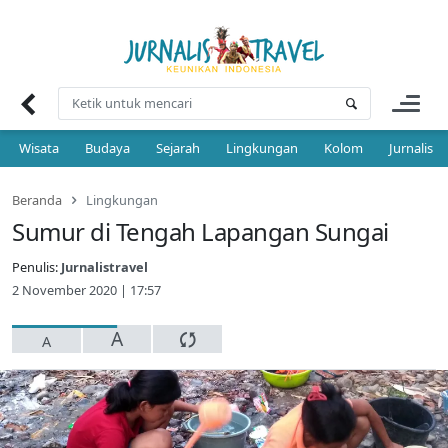
Skip
to
content
Wisata
Budaya
Sejarah
Lingkungan
Kolom
Jurnalis 
Beranda
Lingkungan
Sumur di Tengah Lapangan Sungai
Penulis:
Jurnalistravel
2 November 2020 | 17:57
A
A