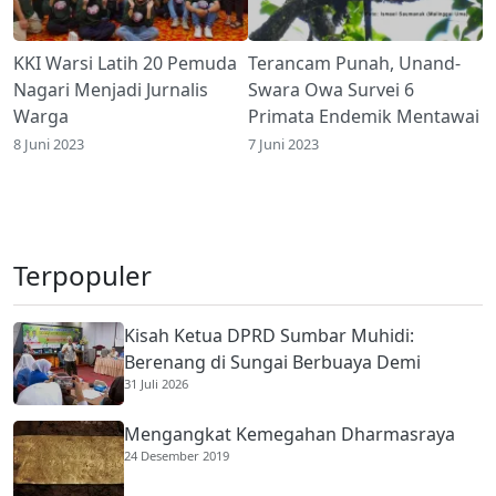
KKI Warsi Latih 20 Pemuda
Terancam Punah, Unand-
Nagari Menjadi Jurnalis
Swara Owa Survei 6
Warga
Primata Endemik Mentawai
8 Juni 2023
7 Juni 2023
Terpopuler
Kisah Ketua DPRD Sumbar Muhidi:
Berenang di Sungai Berbuaya Demi
31 Juli 2026
Membantu Ekonomi Orang Tua
Mengangkat Kemegahan Dharmasraya
24 Desember 2019