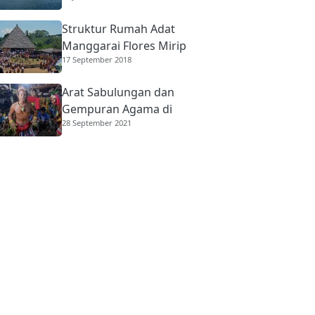
Struktur Rumah Adat
Manggarai Flores Mirip
17 September 2018
Rumah Gadang
Minangkabau
Arat Sabulungan dan
Gempuran Agama di
28 September 2021
Mentawai