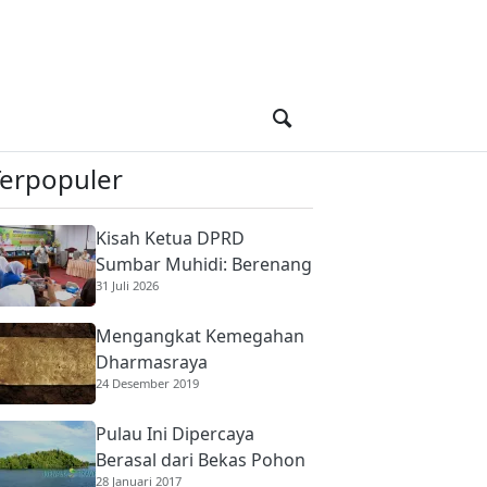
Terpopuler
Kisah Ketua DPRD
Sumbar Muhidi: Berenang
31 Juli 2026
di Sungai Berbuaya Demi
Membantu Ekonomi
Mengangkat Kemegahan
Orang Tua
Dharmasraya
24 Desember 2019
Pulau Ini Dipercaya
Berasal dari Bekas Pohon
28 Januari 2017
Raksasa