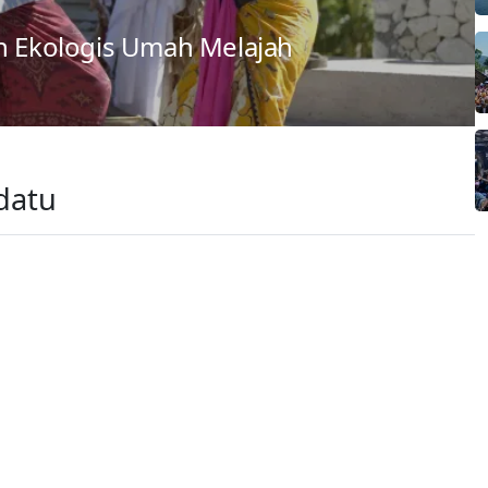
an Ekologis Umah Melajah
datu