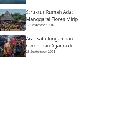
Struktur Rumah Adat
Manggarai Flores Mirip
17 September 2018
Rumah Gadang
Minangkabau
Arat Sabulungan dan
Gempuran Agama di
28 September 2021
Mentawai