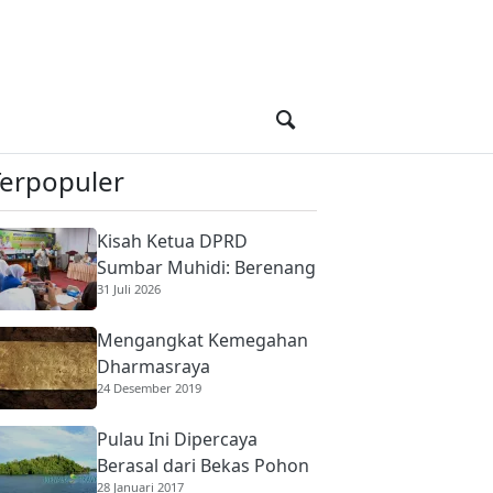
Terpopuler
Kisah Ketua DPRD
Sumbar Muhidi: Berenang
31 Juli 2026
di Sungai Berbuaya Demi
Membantu Ekonomi
Mengangkat Kemegahan
Orang Tua
Dharmasraya
24 Desember 2019
Pulau Ini Dipercaya
Berasal dari Bekas Pohon
28 Januari 2017
Raksasa