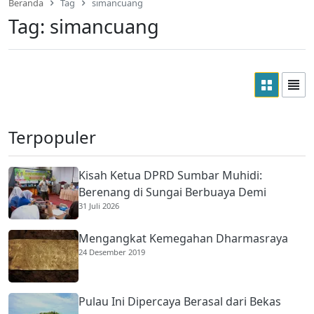
Beranda
Tag
simancuang
Tag:
simancuang
Terpopuler
Kisah Ketua DPRD Sumbar Muhidi:
Berenang di Sungai Berbuaya Demi
31 Juli 2026
Membantu Ekonomi Orang Tua
Mengangkat Kemegahan Dharmasraya
24 Desember 2019
Pulau Ini Dipercaya Berasal dari Bekas