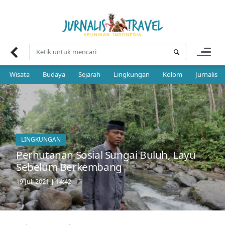
Skip
to
content
Wisata
Budaya
Sejarah
Lingkungan
Kolom
Jurnalis 
LINGKUNGAN
Perhutanan Sosial Sungai Buluh, Layu
Sebelum Berkembang
19 Juli 2021 | 14:42