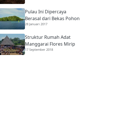
Pulau Ini Dipercaya
Berasal dari Bekas Pohon
28 Januari 2017
Raksasa
Struktur Rumah Adat
Manggarai Flores Mirip
17 September 2018
Rumah Gadang
Minangkabau