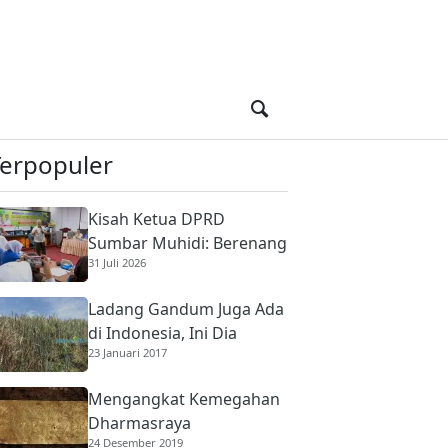
Terpopuler
Kisah Ketua DPRD
Sumbar Muhidi: Berenang
31 Juli 2026
di Sungai Berbuaya Demi
Membantu Ekonomi
Ladang Gandum Juga Ada
Orang Tua
di Indonesia, Ini Dia
23 Januari 2017
Mengangkat Kemegahan
Dharmasraya
24 Desember 2019