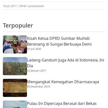
18 Juli 2017 | 08:46
Jurnalistravel
Terpopuler
Kisah Ketua DPRD Sumbar Muhidi:
Berenang di Sungai Berbuaya Demi
31 Juli 2026
Membantu Ekonomi Orang Tua
Ladang Gandum Juga Ada di Indonesia, Ini
Dia
23 Januari 2017
Mengangkat Kemegahan Dharmasraya
24 Desember 2019
Pulau Ini Dipercaya Berasal dari Bekas