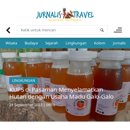
Skip
to
content
Wisata
Budaya
Sejarah
Lingkungan
Kolom
Jurnalis 
LINGKUNGAN
KUPS di Pasaman Menyelamatkan
Hutan dengan Usaha Madu Galo-Galo
28 September 2022 | 09:16