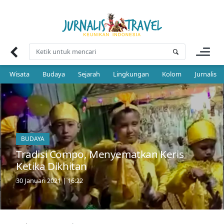
Skip
to
content
Wisata
Budaya
Sejarah
Lingkungan
Kolom
Jurnalis 
BUDAYA
Tradisi Compo, Menyematkan Keris
Ketika Dikhitan
30 Januari 2021 | 16:22