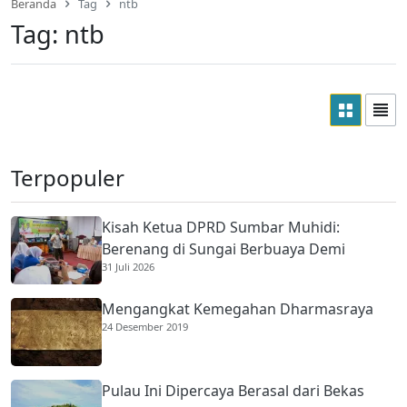
Beranda
Tag
ntb
Tag:
ntb
Terpopuler
Kisah Ketua DPRD Sumbar Muhidi:
Berenang di Sungai Berbuaya Demi
31 Juli 2026
Membantu Ekonomi Orang Tua
Mengangkat Kemegahan Dharmasraya
24 Desember 2019
Pulau Ini Dipercaya Berasal dari Bekas