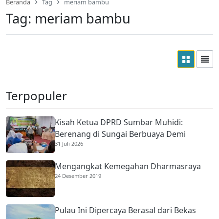
Beranda
Tag
meriam bambu
Tag:
meriam bambu
Terpopuler
Kisah Ketua DPRD Sumbar Muhidi:
Berenang di Sungai Berbuaya Demi
31 Juli 2026
Membantu Ekonomi Orang Tua
Mengangkat Kemegahan Dharmasraya
24 Desember 2019
Pulau Ini Dipercaya Berasal dari Bekas