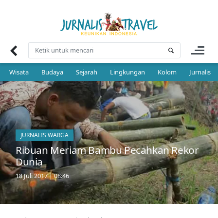
Skip
to
content
Wisata
Budaya
Sejarah
Lingkungan
Kolom
Jurnalis 
JURNALIS WARGA
Ribuan Meriam Bambu Pecahkan Rekor
Dunia
18 Juli 2017 | 08:46