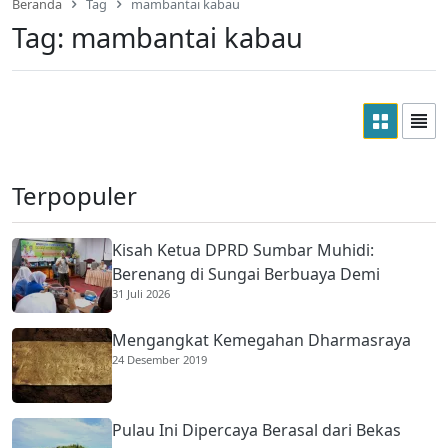
Beranda
Tag
mambantai kabau
Tag:
mambantai kabau
Terpopuler
Kisah Ketua DPRD Sumbar Muhidi:
Berenang di Sungai Berbuaya Demi
31 Juli 2026
Membantu Ekonomi Orang Tua
Mengangkat Kemegahan Dharmasraya
24 Desember 2019
Pulau Ini Dipercaya Berasal dari Bekas