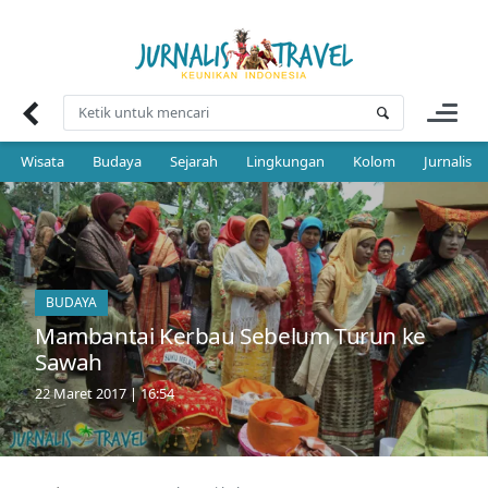
Skip
to
content
Wisata
Budaya
Sejarah
Lingkungan
Kolom
Jurnalis 
BUDAYA
Mambantai Kerbau Sebelum Turun ke
Sawah
22 Maret 2017 | 16:54