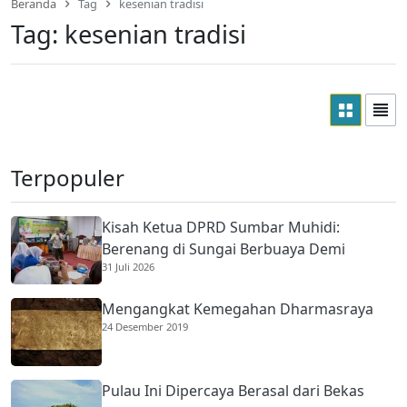
Beranda
Tag
kesenian tradisi
Tag:
kesenian tradisi
Terpopuler
Kisah Ketua DPRD Sumbar Muhidi:
Berenang di Sungai Berbuaya Demi
31 Juli 2026
Membantu Ekonomi Orang Tua
Mengangkat Kemegahan Dharmasraya
24 Desember 2019
Pulau Ini Dipercaya Berasal dari Bekas