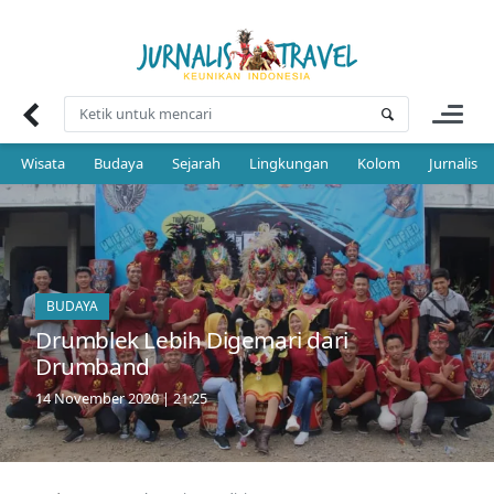
Skip
to
content
Wisata
Budaya
Sejarah
Lingkungan
Kolom
Jurnalis 
BUDAYA
Drumblek Lebih Digemari dari
Drumband
14 November 2020 | 21:25