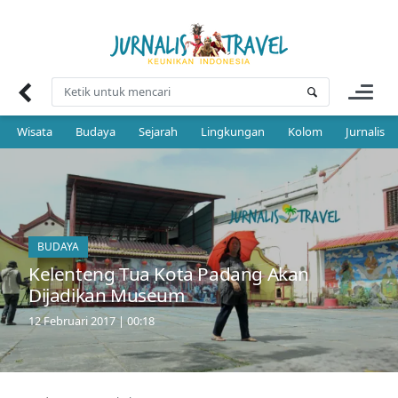
Skip
to
content
Wisata
Budaya
Sejarah
Lingkungan
Kolom
Jurnalis 
BUDAYA
Kelenteng Tua Kota Padang Akan
Dijadikan Museum
12 Februari 2017 | 00:18