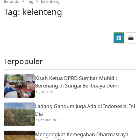
Beranda
Tag
kelenteng
Tag:
kelenteng
Terpopuler
Kisah Ketua DPRD Sumbar Muhidi:
Berenang di Sungai Berbuaya Demi
31 Juli 2026
Membantu Ekonomi Orang Tua
Ladang Gandum Juga Ada di Indonesia, Ini
Dia
23 Januari 2017
Mengangkat Kemegahan Dharmasraya