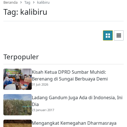
Beranda
Tag
kalibiru
Tag:
kalibiru
Terpopuler
Kisah Ketua DPRD Sumbar Muhidi:
Berenang di Sungai Berbuaya Demi
31 Juli 2026
Membantu Ekonomi Orang Tua
Ladang Gandum Juga Ada di Indonesia, Ini
Dia
23 Januari 2017
Mengangkat Kemegahan Dharmasraya