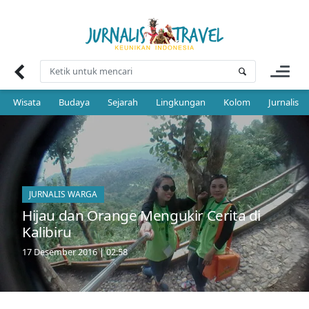
Skip
to
content
Wisata
Budaya
Sejarah
Lingkungan
Kolom
Jurnalis 
JURNALIS WARGA
Hijau dan Orange Mengukir Cerita di
Kalibiru
17 Desember 2016 | 02:58