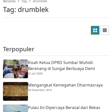
Beranda
Tag
drumblek
Tag:
drumblek
Terpopuler
Kisah Ketua DPRD Sumbar Muhidi:
Berenang di Sungai Berbuaya Demi
31 Juli 2026
Membantu Ekonomi Orang Tua
Mengangkat Kemegahan Dharmasraya
24 Desember 2019
Pulau Ini Dipercaya Berasal dari Bekas