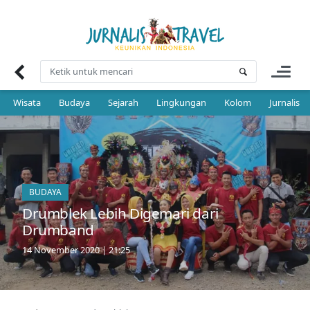
Skip
to
content
Wisata
Budaya
Sejarah
Lingkungan
Kolom
Jurnalis 
BUDAYA
Drumblek Lebih Digemari dari
Drumband
14 November 2020 | 21:25