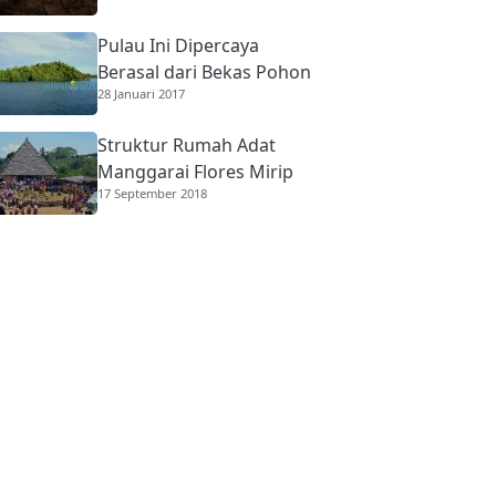
Pulau Ini Dipercaya
Berasal dari Bekas Pohon
28 Januari 2017
Raksasa
Struktur Rumah Adat
Manggarai Flores Mirip
17 September 2018
Rumah Gadang
Minangkabau