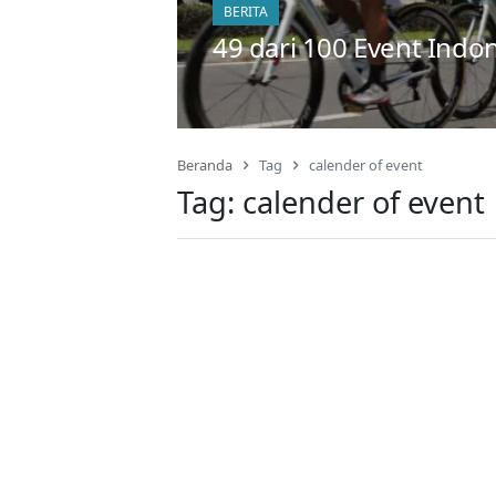
BERITA
49 dari 100 Event Indo
Beranda
Tag
calender of event
Tag:
calender of event