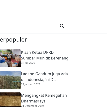
Terpopuler
Kisah Ketua DPRD
Sumbar Muhidi: Berenang
31 Juli 2026
di Sungai Berbuaya Demi
Membantu Ekonomi
Ladang Gandum Juga Ada
Orang Tua
di Indonesia, Ini Dia
23 Januari 2017
Mengangkat Kemegahan
Dharmasraya
24 Desember 2019