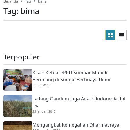
Beranda
Tag
bima
Tag:
bima
Terpopuler
Kisah Ketua DPRD Sumbar Muhidi:
Berenang di Sungai Berbuaya Demi
31 Juli 2026
Membantu Ekonomi Orang Tua
Ladang Gandum Juga Ada di Indonesia, Ini
Dia
23 Januari 2017
Mengangkat Kemegahan Dharmasraya