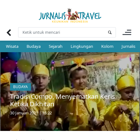
Skip
to
content
Wisata
Budaya
Sejarah
Lingkungan
Kolom
Jurnalis 
BUDAYA
Tradisi Compo, Menyematkan Keris
Ketika Dikhitan
30 Januari 2021 | 16:22